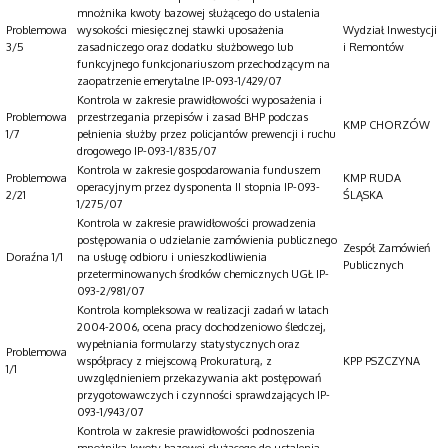
mnożnika kwoty bazowej służącego do ustalenia
Problemowa
wysokości miesięcznej stawki uposażenia
Wydział Inwestycji
3/5
zasadniczego oraz dodatku służbowego lub
i Remontów
funkcyjnego funkcjonariuszom przechodzącym na
zaopatrzenie emerytalne IP-093-1/429/07
Kontrola w zakresie prawidłowości wyposażenia i
Problemowa
przestrzegania przepisów i zasad BHP podczas
KMP CHORZÓW
1/7
pełnienia służby przez policjantów prewencji i ruchu
drogowego IP-093-1/835/07
Kontrola w zakresie gospodarowania funduszem
Problemowa
KMP RUDA
operacyjnym przez dysponenta II stopnia IP-093-
2/21
ŚLĄSKA
1/275/07
Kontrola w zakresie prawidłowości prowadzenia
postępowania o udzielanie zamówienia publicznego
Zespół Zamówień
Doraźna 1/1
na usługę odbioru i unieszkodliwienia
Publicznych
przeterminowanych środków chemicznych UGŁ IP-
093-2/981/07
Kontrola kompleksowa w realizacji zadań w latach
2004-2006, ocena pracy dochodzeniowo śledczej,
wypełniania formularzy statystycznych oraz
Problemowa
współpracy z miejscową Prokuraturą, z
KPP PSZCZYNA
1/1
uwzględnieniem przekazywania akt postępowań
przygotowawczych i czynności sprawdzających IP-
093-1/943/07
Kontrola w zakresie prawidłowości podnoszenia
mnożnika kwoty bazowej służącego do ustalenia