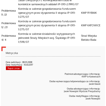
zadań związanych z konwojowaniem osób w
kontekście samowolnych oddaleń IP-093-2/1990/07
Kontrola w zakresie gospodarowania funduszem
Problemowa
operacyjnym przez dysponenta II stopnia IP-093-
KMP RYBNIK
11 /21
1/275/07
Kontrola w zakresie gospodarowania funduszem
Problemowa
operacyjnym przez dysponenta II stopnia IP-093-
KMP KATOWICE
12 /21
1/275/07
Kontrola w zakresie działalności wytypowanych
Problemowa
Straż Miejska
jednostek Straży Miejskich woj. Śląskiego IP-093-
4/ 4
Bielsko-Biała
1/598/07
Metryczka
Data publikacji : 08.01.2008
Data modyfikacji : 10.03.2017
Rejestr zmian
Podmiot udostępniający informację:
KWP w Katowicach
Osoba wytwarzająca/odpowiadająca za informację:
Jacek Glacel
Osoba udostępniająca informację:
Jacek Nowojski Wydział Prezydialny
Osoba modyfikująca informację:
Jacek Nowojski