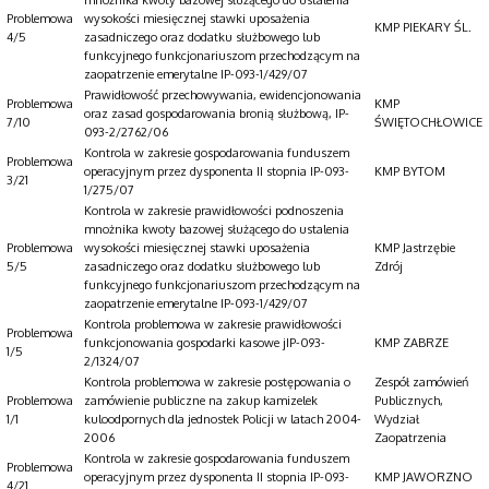
Problemowa
wysokości miesięcznej stawki uposażenia
KMP PIEKARY ŚL.
4/5
zasadniczego oraz dodatku służbowego lub
funkcyjnego funkcjonariuszom przechodzącym na
zaopatrzenie emerytalne IP-093-1/429/07
Prawidłowość przechowywania, ewidencjonowania
Problemowa
KMP
oraz zasad gospodarowania bronią służbową, IP-
7/10
ŚWIĘTOCHŁOWICE
093-2/2762/06
Kontrola w zakresie gospodarowania funduszem
Problemowa
operacyjnym przez dysponenta II stopnia IP-093-
KMP BYTOM
3/21
1/275/07
Kontrola w zakresie prawidłowości podnoszenia
mnożnika kwoty bazowej służącego do ustalenia
Problemowa
wysokości miesięcznej stawki uposażenia
KMP Jastrzębie
5/5
zasadniczego oraz dodatku służbowego lub
Zdrój
funkcyjnego funkcjonariuszom przechodzącym na
zaopatrzenie emerytalne IP-093-1/429/07
Kontrola problemowa w zakresie prawidłowości
Problemowa
funkcjonowania gospodarki kasowe jIP-093-
KMP ZABRZE
1/5
2/1324/07
Kontrola problemowa w zakresie postępowania o
Zespół zamówień
Problemowa
zamówienie publiczne na zakup kamizelek
Publicznych,
1/1
kuloodpornych dla jednostek Policji w latach 2004-
Wydział
2006
Zaopatrzenia
Kontrola w zakresie gospodarowania funduszem
Problemowa
operacyjnym przez dysponenta II stopnia IP-093-
KMP JAWORZNO
4/21