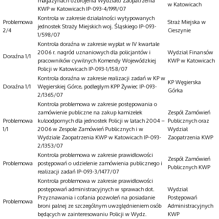
magazynach uzbrojenia Wydziału Zaopatrzenia
w Katowicach
KWP w Katowicach IP-093-4/1991/07
Kontrola w zakresie działalności wytypowanych
Problemowa
Straż Miejska w
jednostek Straży Miejskich woj. Śląskiego IP-093-
2/4
Cieszynie
1/598/07
Kontrola doraźna w zakresie wypłat w IV kwartale
2006 r. nagród uznaniowych dla policjantów i
Wydział Finansów
Doraźna 1/1
pracowników cywilnych Komendy Wojewódzkiej
KWP w Katowicach
Policji w Katowicach IP-093-1/158/07
Kontrola doraźna w zakresie realizacji zadań w KP w
KP Węgierska
Doraźna 1/1
Węgierskiej Górce, podległym KPP Żywiec IP-093-
Górka
2/1365/07
Kontrola problemowa w zakresie postępowania o
zamówienie publiczne na zakup kamizelek
Zespół Zamówień
Problemowa
kuloodpornych dla jednostek Policji w latach 2004 –
Publicznych oraz
1/1
2006 w Zespole Zamówień Publicznych i w
Wydział
Wydziale Zaopatrzenia KWP w Katowicach IP-093-
Zaopatrzenia KWP
2/1353/07
Kontrola problemowa w zakresie prawidłowości
Zespół Zamówień
Problemowa
postępowań o udzielenie zamówienia publicznego i
Publicznych KWP
realizacji zadań IP-093-3/1477/07
Kontrola problemowa w zakresie prawidłowości
postępowań administracyjnych w sprawach dot.
Wydział
Przyznawania i cofania pozwoleń na posiadanie
Postępowań
Problemowa
broni palnej ze szczególnym uwzględnieniem osób
Administracyjnych
będących w zainteresowaniu Policji w Wydz.
KWP