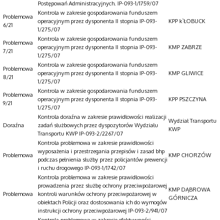
Postępowań Administracyjnych. IP-093-1/1759/07
Kontrola w zakresie gospodarowania funduszem
Problemowa
operacyjnym przez dysponenta II stopnia IP-093-
KPP k`ŁOBUCK
6/21
1/275/07
Kontrola w zakresie gospodarowania funduszem
Problemowa
operacyjnym przez dysponenta II stopnia IP-093-
KMP ZABRZE
7/21
1/275/07
Kontrola w zakresie gospodarowania funduszem
Problemowa
operacyjnym przez dysponenta II stopnia IP-093-
KMP GLIWICE
8/21
1/275/07
Kontrola w zakresie gospodarowania funduszem
Problemowa
operacyjnym przez dysponenta II stopnia IP-093-
KPP PSZCZYNA
9/21
1/275/07
Kontrola doraźna w zakresie prawidłowości realizacji
Wydział Transportu
Doraźna
zadań służbowych przez dyspozytorów Wydziału
KWP
Transportu KWP IP-093-2/2267/07
Kontrola problemowa w zakresie prawidłowości
wyposażenia i przestrzegania przepisów i zasad bhp
Problemowa
KMP CHORZÓW
podczas pełnienia służby przez policjantów prewencji
i ruchu drogowego IP-093-1/1742/07
Kontrola problemowa w zakresie prawidłowości
prowadzenia przez służbę ochrony przeciwpożarowej
KMP DĄBROWA
Problemowa
kontroli warunków ochrony przeciwpożarowej w
GÓRNICZA
obiektach Policji oraz dostosowania ich do wymogów
instrukcji ochrony przeciwpożarowej IP-093-2/941/07
Kontrola problemowa w zakresie efektywności