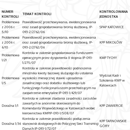
NUMER
KONTROLOWANA
TEMAT KONTROLI
KONTROLI
JEDNOSTKA
Problemowa
Prawidłowość przechowywania, ewidencjonowania
z 2006 r.
oraz zasad gospodarowania bronią służbową, IP-
SPAP KATOWICE
5/10
093-2/2762/06
Problemowa
Prawidłowość przechowywania, ewidencjonowania
z 2006 r.
oraz zasad gospodarowania bronią służbową, IP-
KPP MIKOŁÓW
6/10
093-2/2762/06
Kontrola w zakresie gospodarowania funduszem
Problemowa
operacyjnym przez dysponenta II stopnia IP-093-
KMP TYCHY
1/21
1/275/07
Kontrola w zakresie prawidłowości podnoszenia
mnożnika kwoty bazowej służącego do ustalenia
Wydział Kadr i
Problemowa
wysokości miesięcznej stawki uposażenia
Szkolenia KWP w
1/5
zasadniczego oraz dodatku służbowego lub
Katowicach
funkcyjnego funkcjonariuszom przechodzącym na
zaopatrzenie emerytalne IP-093-1/429/07
Kontrola w zakresie zbadania zasadności zarzutów
zawartych w anonimie skierowanym do
Doraźna 1/1
KPP ZAWIERCIE
Komendanta Wojewódzkiego w Katowicach wobec
kierownictwa KMPIP-093-1/508/07
Kontrola w zakresie prawidłowości podłączenia
KPP TARNOWSKIE
Doraźna 1/36
stanowisk dostępowych do Policyjnej Sieci Transmisji
GÓRY
Danych IP-093-1/72/07