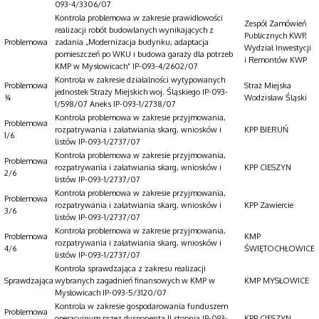
093-4/3306/07
Kontrola problemowa w zakresie prawidłowości
Zespół Zamówień
realizacji robót budowlanych wynikających z
Publicznych KWP,
Problemowa
zadania „Modernizacja budynku, adaptacja
Wydział Inwestycji
pomieszczeń po WKU i budowa garaży dla potrzeb
i Remontów KWP
KMP w Mysłowicach” IP-093-4/2602/07
Kontrola w zakresie działalności wytypowanych
Problemowa
Straż Miejska
jednostek Straży Miejskich woj. Śląskiego IP-093-
¾
Wodzisław Śląski
1/598/07 Aneks IP-093-1/2738/07
Kontrola problemowa w zakresie przyjmowania,
Problemowa
rozpatrywania i załatwiania skarg, wniosków i
KPP BIERUŃ
1/6
listów IP-093-1/2737/07
Kontrola problemowa w zakresie przyjmowania,
Problemowa
rozpatrywania i załatwiania skarg, wniosków i
KPP CIESZYN
2/6
listów IP-093-1/2737/07
Kontrola problemowa w zakresie przyjmowania,
Problemowa
rozpatrywania i załatwiania skarg, wniosków i
KPP Zawiercie
3/6
listów IP-093-1/2737/07
Kontrola problemowa w zakresie przyjmowania,
Problemowa
KMP
rozpatrywania i załatwiania skarg, wniosków i
4/6
ŚWIĘTOCHŁOWICE
listów IP-093-1/2737/07
Kontrola sprawdzająca z zakresu realizacji
Sprawdzająca
wybranych zagadnień finansowych w KMP w
KMP MYSŁOWICE
Mysłowicach IP-093-5/3120/07
Kontrola w zakresie gospodarowania funduszem
Problemowa
operacyjnym przez dysponenta II stopnia IP-093-
KPP CIESZYN