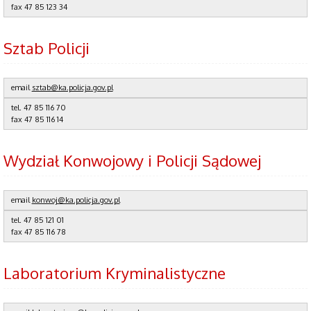
fax
47 85 123 34
Sztab Policji
email
sztab@ka.policja.gov.pl
tel.
47 85 116 70
fax
47 85 116 14
Wydział Konwojowy i Policji Sądowej
email
konwoj@ka.policja.gov.pl
tel.
47 85 121 01
fax
47 85 116 78
Laboratorium Kryminalistyczne