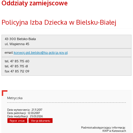
Oddziały zamiejscowe
Policyjna Izba Dziecka w Bielsku-Białej
43-300 Bielsko-Biała
ul. Wapienna 45
email
konwoj.pid.bielsko@ka.policja.gov.pl
tel. 47 85 715 60
tel. 47 85 715 61
fax 47 85 712 09
Metryczka
Data wytworzenia : 21.11.2017
Data publikacji : 12.03.2007
Data modyfikacji : 25.03.2026
Rejestr zmian
Wersje dokumentu
Podmiot udostępniający informację:
KWP w Katowicach