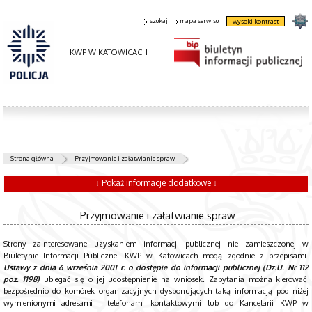
szukaj
mapa serwisu
wysoki kontrast
KWP W KATOWICACH
Strona główna
Przyjmowanie i załatwianie spraw
↓ Pokaż informacje dodatkowe ↓
Przyjmowanie i załatwianie spraw
Strony zainteresowane uzyskaniem informacji publicznej nie zamieszczonej w
Biuletynie Informacji Publicznej KWP w Katowicach mogą zgodnie z przepisami
Ustawy z dnia 6 września 2001 r. o dostępie do informacji publicznej (Dz.U. Nr 112
poz. 1198)
ubiegać się o jej udostępnienie na wniosek. Zapytania można kierować
b
ezpośrednio do komórek organizacyjnych dysponujących taką informacją pod niżej
wymienionymi adresami i telefonami kontaktowymi lub do Kancelarii KWP w