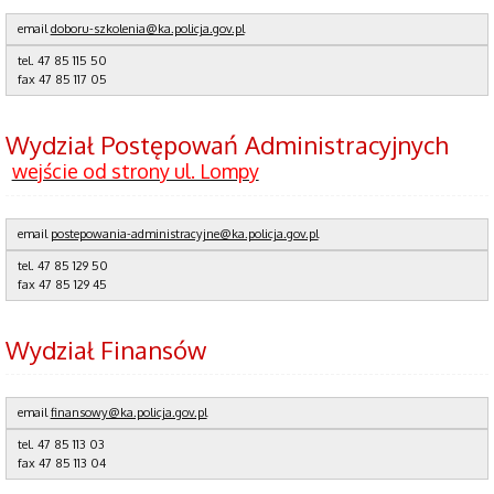
email
doboru-szkolenia@ka.policja.gov.pl
tel. 47 85 115 50
fax 47 85 117 05
Wydział Postępowań Administracyjnych
wejście od strony ul. Lompy
email
postepowania-administracyjne@ka.policja.gov.pl
tel.
47 85 129 50
fax
47 85 129 45
Wydział Finansów
email
finansowy@ka.policja.gov.pl
tel.
47 85 113 03
fax
47 85 113 04