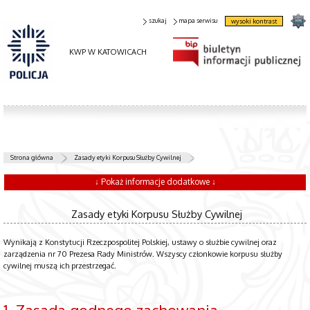
szukaj
mapa serwisu
wysoki kontrast
KWP W KATOWICACH
Strona główna
Zasady etyki Korpusu Służby Cywilnej
↓ Pokaż informacje dodatkowe ↓
Zasady etyki Korpusu Służby Cywilnej
Wynikają z Konstytucji Rzeczpospolitej Polskiej, ustawy o służbie cywilnej oraz
zarządzenia nr 70 Prezesa Rady Ministrów. Wszyscy członkowie korpusu służby
cywilnej muszą ich przestrzegać.
1. Zasada godnego zachowania