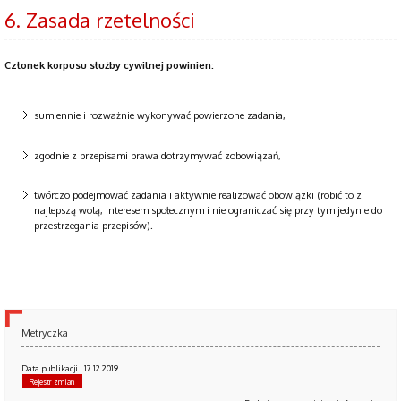
6. Zasada rzetelności
Członek korpusu służby cywilnej powinien:
sumiennie i rozważnie wykonywać powierzone zadania,
zgodnie z przepisami prawa dotrzymywać zobowiązań,
twórczo podejmować zadania i aktywnie realizować obowiązki (robić to z
najlepszą wolą, interesem społecznym i nie ograniczać się przy tym jedynie do
przestrzegania przepisów).
Metryczka
Data publikacji : 17.12.2019
Rejestr zmian