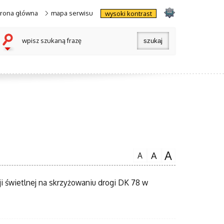
trona główna
mapa serwisu
wysoki kontrast
wpisz szukaną frazę
A
A
A
i świetlnej na skrzyżowaniu drogi DK 78 w